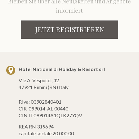
Bleiben Sie über alle Neuigkeiten und Angebote
informiert
JETZT REGISTRIEREN
Hotel National di Holiday & Resort srl
V.le A. Vespucci, 42
47921 Rimini (RN) Italy
P.Iva: 03982840401
CIR 099014-AL-00440
CIN IT099014A1QLK27YQV
REA RN 319694
capitale sociale 20.000,00