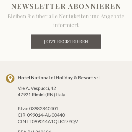
NEWSLETTER ABONNIEREN
Bleiben Sie über alle Neuigkeiten und Angebote
informiert
JETZT REGISTRIEREN
Hotel National di Holiday & Resort srl
V.le A. Vespucci, 42
47921 Rimini (RN) Italy
P.Iva: 03982840401
CIR 099014-AL-00440
CIN IT099014A1QLK27YQV
REA RN 319694