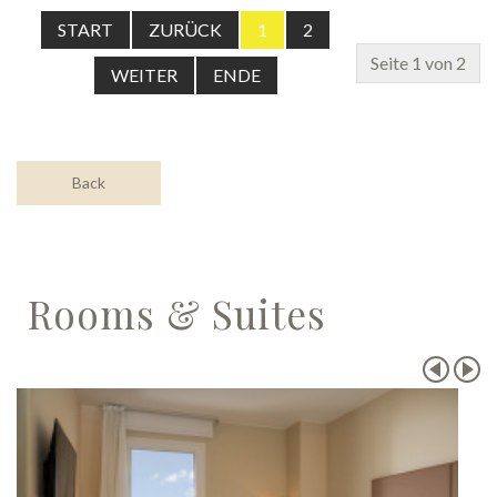
START
ZURÜCK
1
2
Seite 1 von 2
WEITER
ENDE
Back
Rooms & Suites