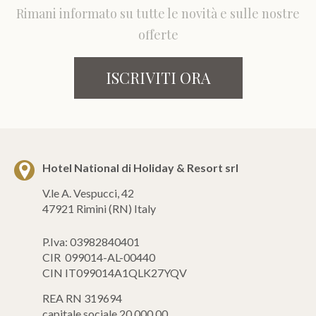
Rimani informato su tutte le novità e sulle nostre
offerte
ISCRIVITI ORA
Hotel National di Holiday & Resort srl
V.le A. Vespucci, 42
47921 Rimini (RN) Italy
P.Iva: 03982840401
CIR 099014-AL-00440
CIN IT099014A1QLK27YQV
REA RN 319694
capitale sociale 20.000,00